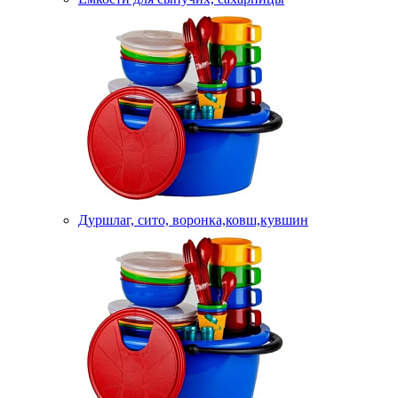
Дуршлаг, сито, воронка,ковш,кувшин