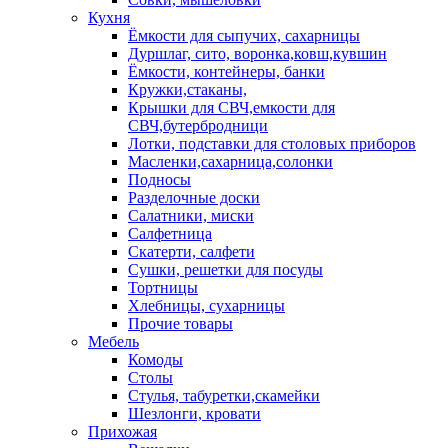
Кухня
Ёмкости для сыпучих, сахарницы
Дуршлаг, сито, воронка,ковш,кувшин
Ёмкости, контейнеры, банки
Кружки,стаканы,
Крышки для СВЧ,емкости для
СВЧ,бутербродници
Лотки, подставки для столовых приборов
Масленки,сахарница,солонки
Подносы
Разделочные доски
Салатники, миски
Салфетница
Скатерти, салфети
Сушки, решетки для посуды
Тортницы
Хлебницы, сухарницы
Прочие товары
Мебель
Комоды
Столы
Стулья, табуретки,скамейки
Шезлонги, кровати
Прихожая