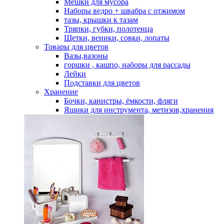
Мешки для мусора
Наборы ведро + швабра с отжимом
тазы, крышки к тазам
Тряпки, губки, полотенца
Щетки, веники, совки, лопаты
Товары для цветов
Вазы,вазоны
горшки , кашпо, наборы для рассады
Лейки
Подставки для цветов
Хранение
Бочки, канистры, ёмкости, фляги
Ящики для инструмента, метизов,хранения