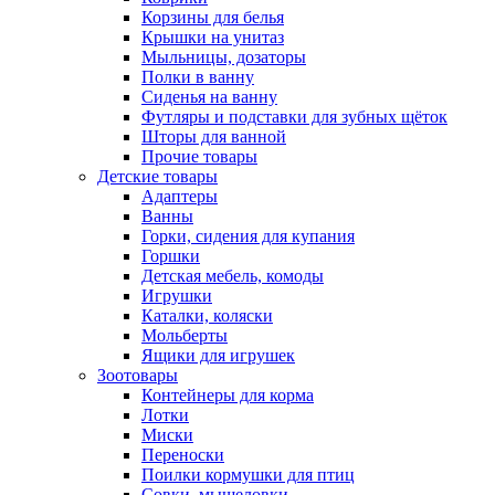
Корзины для белья
Крышки на унитаз
Мыльницы, дозаторы
Полки в ванну
Сиденья на ванну
Футляры и подставки для зубных щёток
Шторы для ванной
Прочие товары
Детские товары
Адаптеры
Ванны
Горки, сидения для купания
Горшки
Детская мебель, комоды
Игрушки
Каталки, коляски
Мольберты
Ящики для игрушек
Зоотовары
Контейнеры для корма
Лотки
Миски
Переноски
Поилки кормушки для птиц
Совки, мышеловки