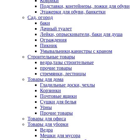
Коврики
Подставки, контейнеры, ложки для обуви
Этажерки для обуви, банкетки
Сад, огород
баки
Дачный туалет
Лейки, опрыскиватели, баки для душа
Ограждения
Пикник
Умывальники,канистры с краном
Строительные товары
ведра,тазы строительные
прочие товары
стремянки, лестницы
Товары для дома
Гладильные доски, чехлы
Корзинки
Почтовые ящики
Сушки для белья
Урны
Прочие товары
Товары для офиса
Товары для уборки
Ведра
Мешки для мусора