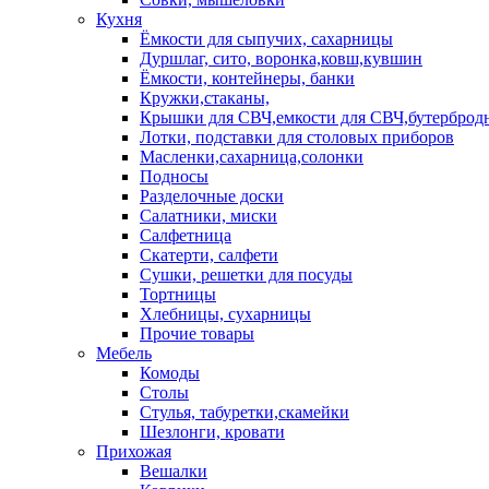
Кухня
Ёмкости для сыпучих, сахарницы
Дуршлаг, сито, воронка,ковш,кувшин
Ёмкости, контейнеры, банки
Кружки,стаканы,
Крышки для СВЧ,емкости для СВЧ,бутерброд
Лотки, подставки для столовых приборов
Масленки,сахарница,солонки
Подносы
Разделочные доски
Салатники, миски
Салфетница
Скатерти, салфети
Сушки, решетки для посуды
Тортницы
Хлебницы, сухарницы
Прочие товары
Мебель
Комоды
Столы
Стулья, табуретки,скамейки
Шезлонги, кровати
Прихожая
Вешалки