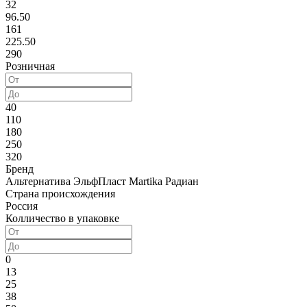
32
96.50
161
225.50
290
Розничная
40
110
180
250
320
Бренд
Альтернатива
ЭльфПласт
Martika
Радиан
Страна происхождения
Россия
Колличество в упаковке
0
13
25
38