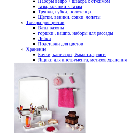
Наборы ведро + швабра с отжимом
тазы, крышки к тазам
Тряпки, губки, полотенца
Щетки, веники, совки, лопаты
Товары для цветов
Вазы,вазоны
горшки , кашпо, наборы для рассады
Лейки
Подставки для цветов
Хранение
Бочки, канистры, ёмкости, фляги
Ящики для инструмента, метизов,хранения