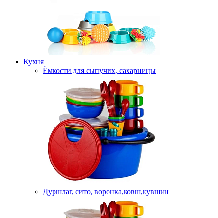
Кухня
Ёмкости для сыпучих, сахарницы
Дуршлаг, сито, воронка,ковш,кувшин