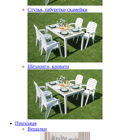
Стулья, табуретки,скамейки
Шезлонги, кровати
Прихожая
Вешалки