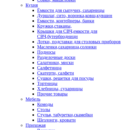
Кухня
Ёмкости для сыпучих, сахарницы
Дуршлаг, сито, воронка,ковш,кувшин
Ёмкости, контейнеры, банки
Кружки,стаканы,
Крышки для СВЧ,емкости для
СВЧ,бутербродници
Лотки, подставки для столовых приборов
Масленки,сахарница,солонки
Подносы
Разделочные доски
Салатники, миски
Салфетница
Скатерти, салфети
Сушки, решетки для посуды
Тортницы
Хлебницы, сухарницы
Прочие товары
Мебель
Комоды
Столы
Стулья, табуретки,скамейки
Шезлонги, кровати
Прихожая