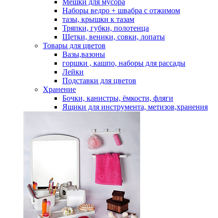
Мешки для мусора
Наборы ведро + швабра с отжимом
тазы, крышки к тазам
Тряпки, губки, полотенца
Щетки, веники, совки, лопаты
Товары для цветов
Вазы,вазоны
горшки , кашпо, наборы для рассады
Лейки
Подставки для цветов
Хранение
Бочки, канистры, ёмкости, фляги
Ящики для инструмента, метизов,хранения