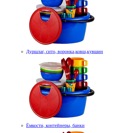
Дуршлаг, сито, воронка,ковш,кувшин
Ёмкости, контейнеры, банки