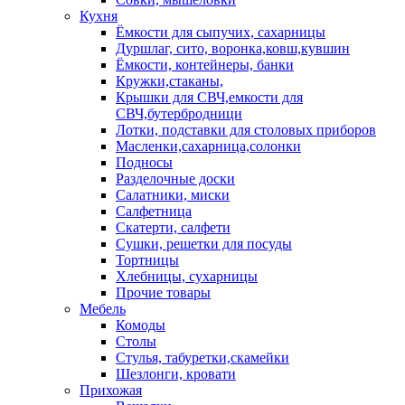
Кухня
Ёмкости для сыпучих, сахарницы
Дуршлаг, сито, воронка,ковш,кувшин
Ёмкости, контейнеры, банки
Кружки,стаканы,
Крышки для СВЧ,емкости для
СВЧ,бутербродници
Лотки, подставки для столовых приборов
Масленки,сахарница,солонки
Подносы
Разделочные доски
Салатники, миски
Салфетница
Скатерти, салфети
Сушки, решетки для посуды
Тортницы
Хлебницы, сухарницы
Прочие товары
Мебель
Комоды
Столы
Стулья, табуретки,скамейки
Шезлонги, кровати
Прихожая