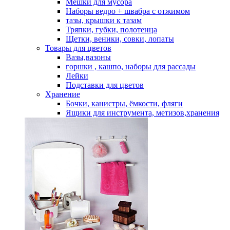
Мешки для мусора
Наборы ведро + швабра с отжимом
тазы, крышки к тазам
Тряпки, губки, полотенца
Щетки, веники, совки, лопаты
Товары для цветов
Вазы,вазоны
горшки , кашпо, наборы для рассады
Лейки
Подставки для цветов
Хранение
Бочки, канистры, ёмкости, фляги
Ящики для инструмента, метизов,хранения