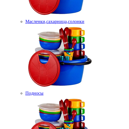
Масленки,сахарница,солонки
Подносы