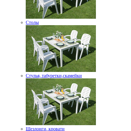
Столы
Стулья, табуретки,скамейки
Шезлонги, кровати