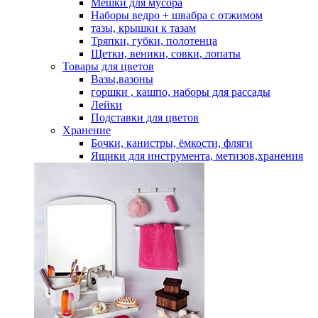
Мешки для мусора
Наборы ведро + швабра с отжимом
тазы, крышки к тазам
Тряпки, губки, полотенца
Щетки, веники, совки, лопаты
Товары для цветов
Вазы,вазоны
горшки , кашпо, наборы для рассады
Лейки
Подставки для цветов
Хранение
Бочки, канистры, ёмкости, фляги
Ящики для инструмента, метизов,хранения