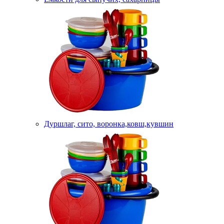
Дуршлаг, сито, воронка,ковш,кувшин