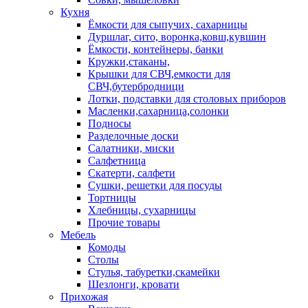
Кухня
Ёмкости для сыпучих, сахарницы
Дуршлаг, сито, воронка,ковш,кувшин
Ёмкости, контейнеры, банки
Кружки,стаканы,
Крышки для СВЧ,емкости для
СВЧ,бутербродници
Лотки, подставки для столовых приборов
Масленки,сахарница,солонки
Подносы
Разделочные доски
Салатники, миски
Салфетница
Скатерти, салфети
Сушки, решетки для посуды
Тортницы
Хлебницы, сухарницы
Прочие товары
Мебель
Комоды
Столы
Стулья, табуретки,скамейки
Шезлонги, кровати
Прихожая