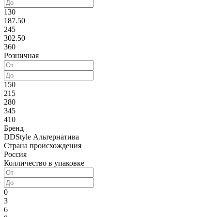
130
187.50
245
302.50
360
Розничная
150
215
280
345
410
Бренд
DDStyle
Альтернатива
Страна происхождения
Россия
Колличество в упаковке
0
3
6