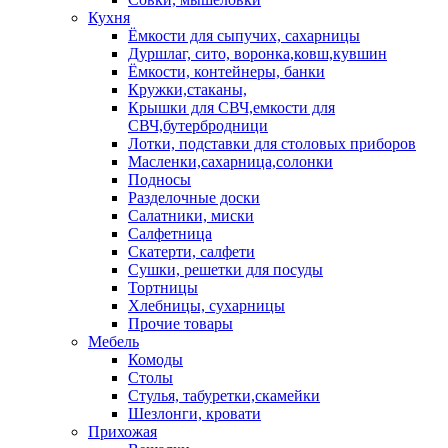
Кухня
Ёмкости для сыпучих, сахарницы
Дуршлаг, сито, воронка,ковш,кувшин
Ёмкости, контейнеры, банки
Кружки,стаканы,
Крышки для СВЧ,емкости для
СВЧ,бутербродници
Лотки, подставки для столовых приборов
Масленки,сахарница,солонки
Подносы
Разделочные доски
Салатники, миски
Салфетница
Скатерти, салфети
Сушки, решетки для посуды
Тортницы
Хлебницы, сухарницы
Прочие товары
Мебель
Комоды
Столы
Стулья, табуретки,скамейки
Шезлонги, кровати
Прихожая