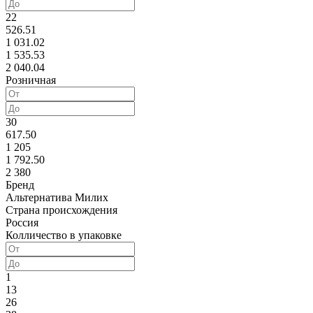
22
526.51
1 031.02
1 535.53
2 040.04
Розничная
30
617.50
1 205
1 792.50
2 380
Бренд
Альтернатива
Милих
Страна происхождения
Россия
Колличество в упаковке
1
13
26