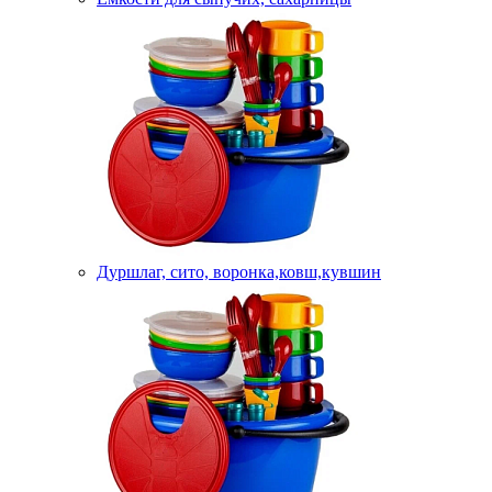
Дуршлаг, сито, воронка,ковш,кувшин