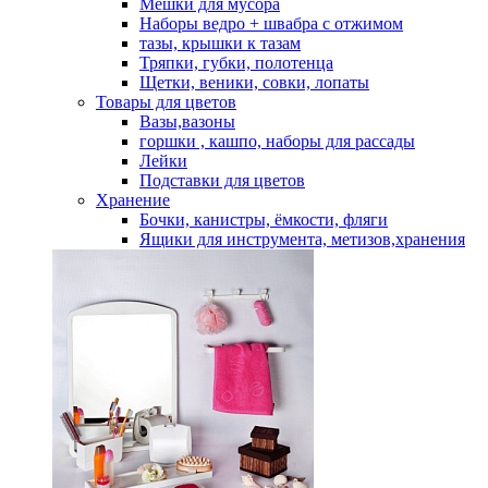
Мешки для мусора
Наборы ведро + швабра с отжимом
тазы, крышки к тазам
Тряпки, губки, полотенца
Щетки, веники, совки, лопаты
Товары для цветов
Вазы,вазоны
горшки , кашпо, наборы для рассады
Лейки
Подставки для цветов
Хранение
Бочки, канистры, ёмкости, фляги
Ящики для инструмента, метизов,хранения