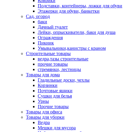
Коврики
Подставки, контейнеры, ложки для обуви
Этажерки для обуви, банкетки
Сад, огород
баки
Дачный туалет
Лейки, опрыскиватели, баки для душа
Ограждения
Пикник
Умывальники,канистры с краном
Строительные товары
ведра,тазы строительные
прочие товары
стремянки, лестницы
Товары для дома
Гладильные доски, чехлы
Корзинки
Почтовые ящики
Сушки для белья
Урны
Прочие товары
Товары для офиса
Товары для уборки
Ведра
Мешки для мусора