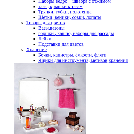
Наборы ведро + швабра с отжимом
тазы, крышки к тазам
Тряпки, губки, полотенца
Щетки, веники, совки, лопаты
Товары для цветов
Вазы,вазоны
горшки , кашпо, наборы для рассады
Лейки
Подставки для цветов
Хранение
Бочки, канистры, ёмкости, фляги
Ящики для инструмента, метизов,хранения