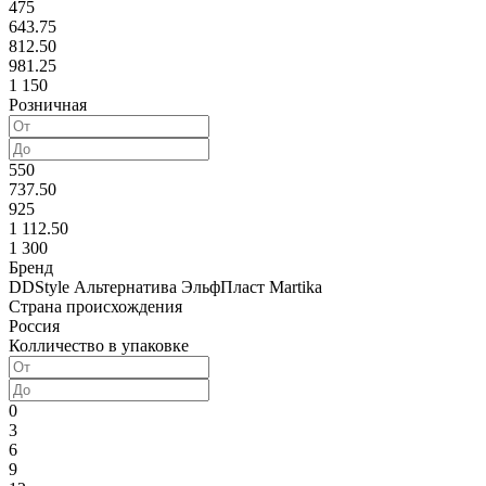
475
643.75
812.50
981.25
1 150
Розничная
550
737.50
925
1 112.50
1 300
Бренд
DDStyle
Альтернатива
ЭльфПласт
Martika
Страна происхождения
Россия
Колличество в упаковке
0
3
6
9