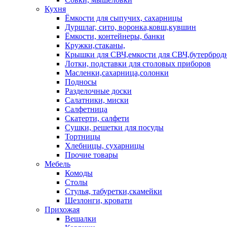
Кухня
Ёмкости для сыпучих, сахарницы
Дуршлаг, сито, воронка,ковш,кувшин
Ёмкости, контейнеры, банки
Кружки,стаканы,
Крышки для СВЧ,емкости для СВЧ,бутерброд
Лотки, подставки для столовых приборов
Масленки,сахарница,солонки
Подносы
Разделочные доски
Салатники, миски
Салфетница
Скатерти, салфети
Сушки, решетки для посуды
Тортницы
Хлебницы, сухарницы
Прочие товары
Мебель
Комоды
Столы
Стулья, табуретки,скамейки
Шезлонги, кровати
Прихожая
Вешалки