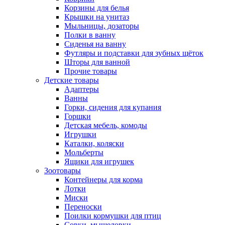
Корзины для белья
Крышки на унитаз
Мыльницы, дозаторы
Полки в ванну
Сиденья на ванну
Футляры и подставки для зубных щёток
Шторы для ванной
Прочие товары
Детские товары
Адаптеры
Ванны
Горки, сидения для купания
Горшки
Детская мебель, комоды
Игрушки
Каталки, коляски
Мольберты
Ящики для игрушек
Зоотовары
Контейнеры для корма
Лотки
Миски
Переноски
Поилки кормушки для птиц
Совки, мышеловки