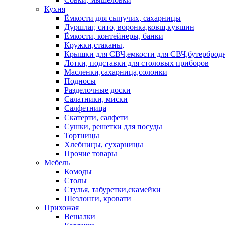
Кухня
Ёмкости для сыпучих, сахарницы
Дуршлаг, сито, воронка,ковш,кувшин
Ёмкости, контейнеры, банки
Кружки,стаканы,
Крышки для СВЧ,емкости для СВЧ,бутерброд
Лотки, подставки для столовых приборов
Масленки,сахарница,солонки
Подносы
Разделочные доски
Салатники, миски
Салфетница
Скатерти, салфети
Сушки, решетки для посуды
Тортницы
Хлебницы, сухарницы
Прочие товары
Мебель
Комоды
Столы
Стулья, табуретки,скамейки
Шезлонги, кровати
Прихожая
Вешалки