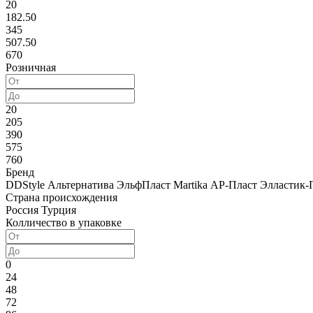
20
182.50
345
507.50
670
Розничная
20
205
390
575
760
Бренд
DDStyle
Альтернатива
ЭльфПласт
Martika
АР-Пласт
Элластик-
Страна происхождения
Россия
Турция
Колличество в упаковке
0
24
48
72