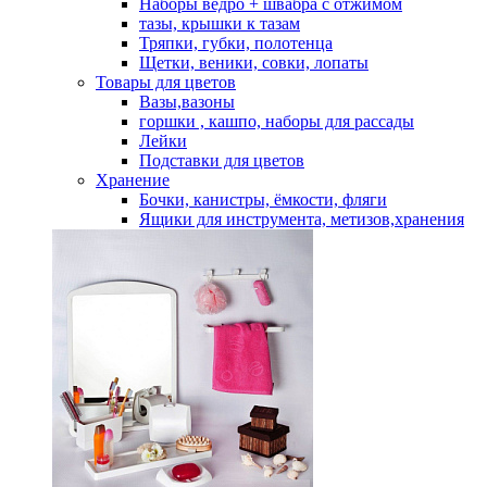
Наборы ведро + швабра с отжимом
тазы, крышки к тазам
Тряпки, губки, полотенца
Щетки, веники, совки, лопаты
Товары для цветов
Вазы,вазоны
горшки , кашпо, наборы для рассады
Лейки
Подставки для цветов
Хранение
Бочки, канистры, ёмкости, фляги
Ящики для инструмента, метизов,хранения