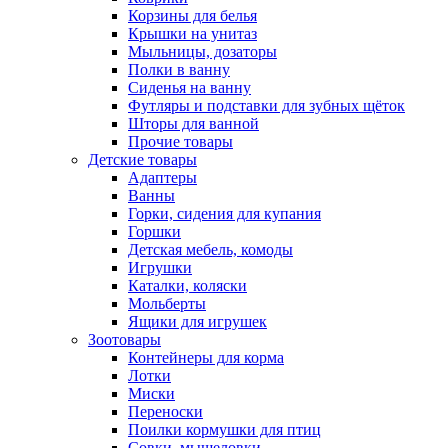
Корзины для белья
Крышки на унитаз
Мыльницы, дозаторы
Полки в ванну
Сиденья на ванну
Футляры и подставки для зубных щёток
Шторы для ванной
Прочие товары
Детские товары
Адаптеры
Ванны
Горки, сидения для купания
Горшки
Детская мебель, комоды
Игрушки
Каталки, коляски
Мольберты
Ящики для игрушек
Зоотовары
Контейнеры для корма
Лотки
Миски
Переноски
Поилки кормушки для птиц
Совки, мышеловки