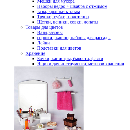
Мешки для мусора
Наборы ведро + швабра с отжимом
тазы, крышки к тазам
Тряпки, губки, полотенца
Щетки, веники, совки, лопаты
Товары для цветов
Вазы,вазоны
горшки , кашпо, наборы для рассады
Лейки
Подставки для цветов
Хранение
Бочки, канистры, ёмкости, фляги
Ящики для инструмента, метизов,хранения