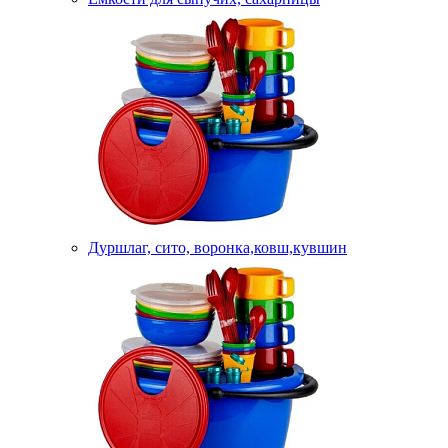
Дуршлаг, сито, воронка,ковш,кувшин