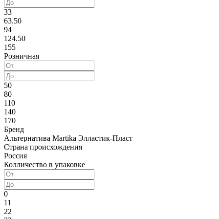
33
63.50
94
124.50
155
Розничная
50
80
110
140
170
Бренд
Альтернатива
Martika
Элластик-Пласт
Страна происхождения
Россия
Колличество в упаковке
0
11
22