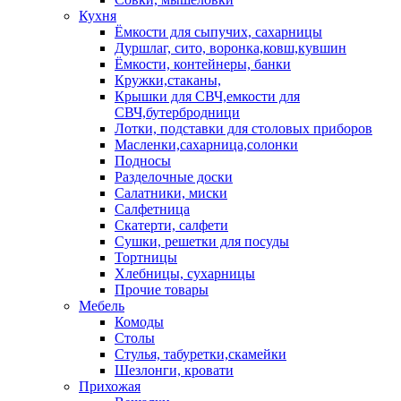
Кухня
Ёмкости для сыпучих, сахарницы
Дуршлаг, сито, воронка,ковш,кувшин
Ёмкости, контейнеры, банки
Кружки,стаканы,
Крышки для СВЧ,емкости для
СВЧ,бутербродници
Лотки, подставки для столовых приборов
Масленки,сахарница,солонки
Подносы
Разделочные доски
Салатники, миски
Салфетница
Скатерти, салфети
Сушки, решетки для посуды
Тортницы
Хлебницы, сухарницы
Прочие товары
Мебель
Комоды
Столы
Стулья, табуретки,скамейки
Шезлонги, кровати
Прихожая