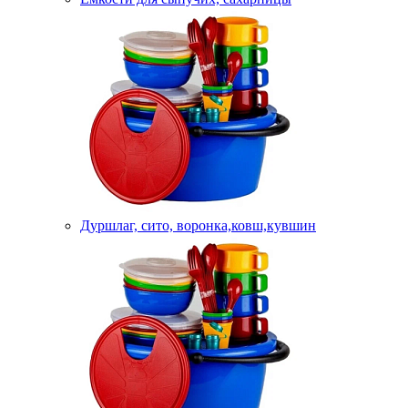
Дуршлаг, сито, воронка,ковш,кувшин