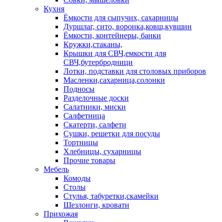
Кухня
Ёмкости для сыпучих, сахарницы
Дуршлаг, сито, воронка,ковш,кувшин
Ёмкости, контейнеры, банки
Кружки,стаканы,
Крышки для СВЧ,емкости для
СВЧ,бутербродници
Лотки, подставки для столовых приборов
Масленки,сахарница,солонки
Подносы
Разделочные доски
Салатники, миски
Салфетница
Скатерти, салфети
Сушки, решетки для посуды
Тортницы
Хлебницы, сухарницы
Прочие товары
Мебель
Комоды
Столы
Стулья, табуретки,скамейки
Шезлонги, кровати
Прихожая