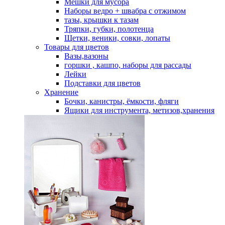
Мешки для мусора
Наборы ведро + швабра с отжимом
тазы, крышки к тазам
Тряпки, губки, полотенца
Щетки, веники, совки, лопаты
Товары для цветов
Вазы,вазоны
горшки , кашпо, наборы для рассады
Лейки
Подставки для цветов
Хранение
Бочки, канистры, ёмкости, фляги
Ящики для инструмента, метизов,хранения