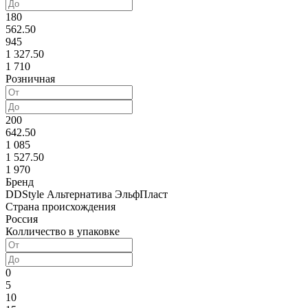
180
562.50
945
1 327.50
1 710
Розничная
200
642.50
1 085
1 527.50
1 970
Бренд
DDStyle
Альтернатива
ЭльфПласт
Страна происхождения
Россия
Колличество в упаковке
0
5
10