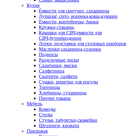
Кухня
Ёмкости для сыпучих, сахарницы
Дуршлаг, сито, воронка,ковш,кувшин
Ёмкости, контейнеры, банки
Кружки,стаканы,
Крышки для СВЧ,емкости для
СВЧ,бутербродници
Лотки, подставки для столовых приборов
Масленки,сахарница,солонки
Подносы
Разделочные доски
Салатники, миски
Салфетница
Скатерти, салфети
Сушки, решетки для посуды
Тортницы
Хлебницы, сухарницы
Прочие товары
Мебель
Комоды
Столы
Стулья, табуретки,скамейки
Шезлонги, кровати
Прихожая