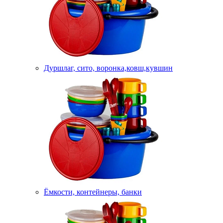
Дуршлаг, сито, воронка,ковш,кувшин
Ёмкости, контейнеры, банки