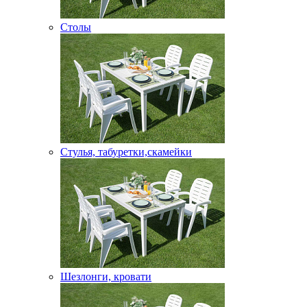
Столы
Стулья, табуретки,скамейки
Шезлонги, кровати