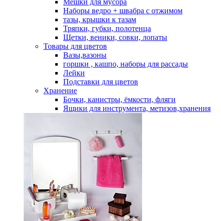
Мешки для мусора
Наборы ведро + швабра с отжимом
тазы, крышки к тазам
Тряпки, губки, полотенца
Щетки, веники, совки, лопаты
Товары для цветов
Вазы,вазоны
горшки , кашпо, наборы для рассады
Лейки
Подставки для цветов
Хранение
Бочки, канистры, ёмкости, фляги
Ящики для инструмента, метизов,хранения