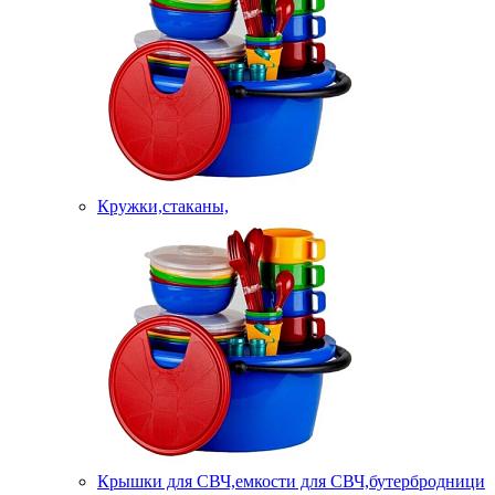
Кружки,стаканы,
Крышки для СВЧ,емкости для СВЧ,бутербродници