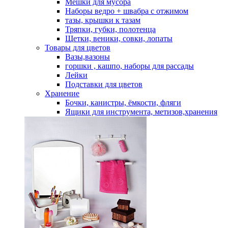
Мешки для мусора
Наборы ведро + швабра с отжимом
тазы, крышки к тазам
Тряпки, губки, полотенца
Щетки, веники, совки, лопаты
Товары для цветов
Вазы,вазоны
горшки , кашпо, наборы для рассады
Лейки
Подставки для цветов
Хранение
Бочки, канистры, ёмкости, фляги
Ящики для инструмента, метизов,хранения