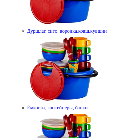
Дуршлаг, сито, воронка,ковш,кувшин
Ёмкости, контейнеры, банки