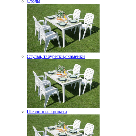
Столы
Стулья, табуретки,скамейки
Шезлонги, кровати