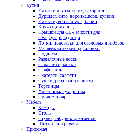
Кухня
Ёмкости для сыпучих, сахарницы
Дуршлаг, сито, воронка,ковш,кувшин
Ёмкости, контейнеры, банки
Кружки,стаканы,
Крышки для СВЧ,емкости для
СВЧ,бутербродници
Лотки, подставки для столовых приборов
Масленки,сахарница,солонки
Подносы
Разделочные доски
Салатники, миски
Салфетница
Скатерти, салфети
Сушки, решетки для посуды
Тортницы
Хлебницы, сухарницы
Прочие товары
Мебель
Комоды
Столы
Стулья, табуретки,скамейки
Шезлонги, кровати
Прихожая