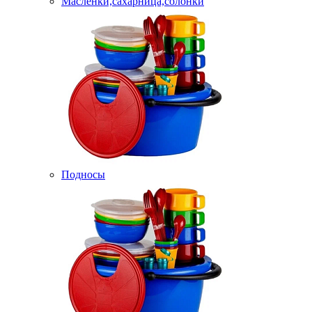
Масленки,сахарница,солонки
Подносы