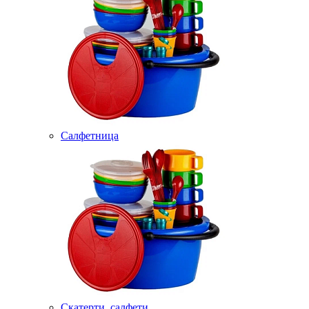
Салфетница
Скатерти, салфети