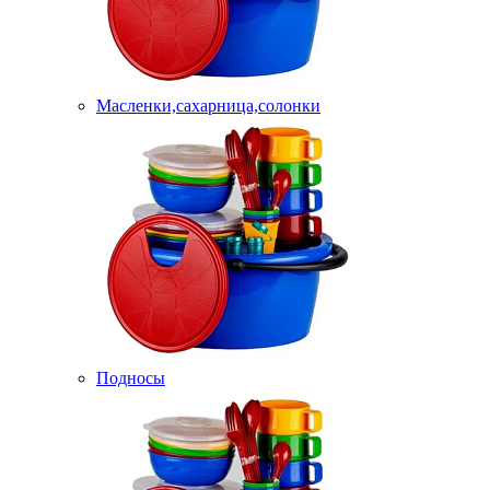
Масленки,сахарница,солонки
Подносы