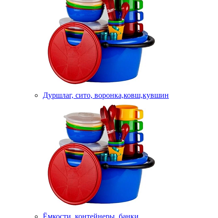
Дуршлаг, сито, воронка,ковш,кувшин
Ёмкости, контейнеры, банки