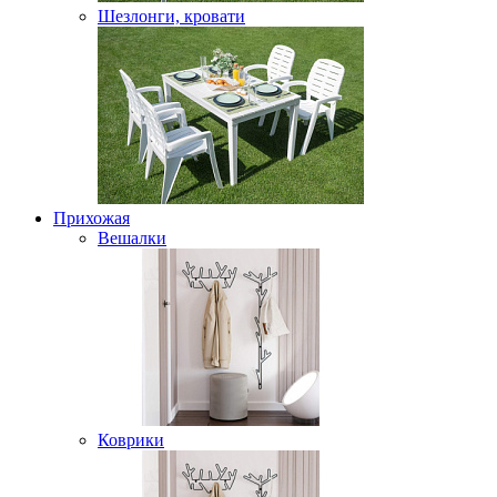
Шезлонги, кровати
Прихожая
Вешалки
Коврики