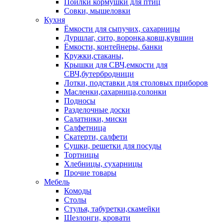
Поилки кормушки для птиц
Совки, мышеловки
Кухня
Ёмкости для сыпучих, сахарницы
Дуршлаг, сито, воронка,ковш,кувшин
Ёмкости, контейнеры, банки
Кружки,стаканы,
Крышки для СВЧ,емкости для
СВЧ,бутербродници
Лотки, подставки для столовых приборов
Масленки,сахарница,солонки
Подносы
Разделочные доски
Салатники, миски
Салфетница
Скатерти, салфети
Сушки, решетки для посуды
Тортницы
Хлебницы, сухарницы
Прочие товары
Мебель
Комоды
Столы
Стулья, табуретки,скамейки
Шезлонги, кровати