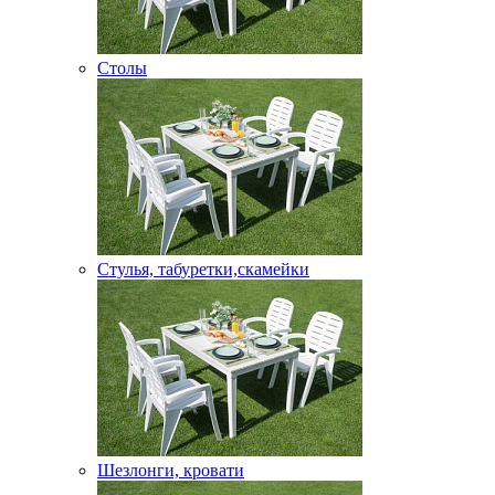
Столы
Стулья, табуретки,скамейки
Шезлонги, кровати