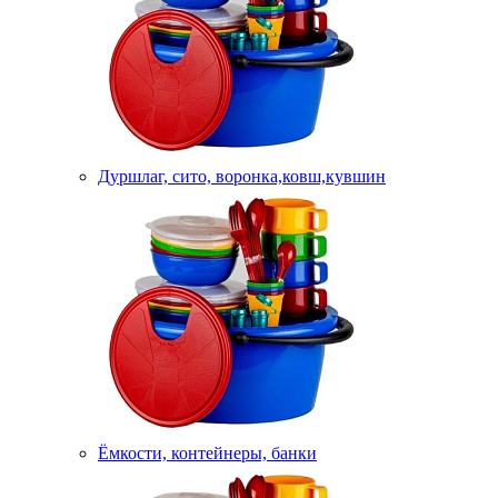
Дуршлаг, сито, воронка,ковш,кувшин
Ёмкости, контейнеры, банки