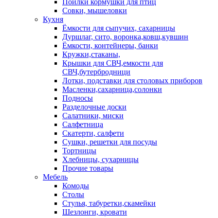
Поилки кормушки для птиц
Совки, мышеловки
Кухня
Ёмкости для сыпучих, сахарницы
Дуршлаг, сито, воронка,ковш,кувшин
Ёмкости, контейнеры, банки
Кружки,стаканы,
Крышки для СВЧ,емкости для
СВЧ,бутербродници
Лотки, подставки для столовых приборов
Масленки,сахарница,солонки
Подносы
Разделочные доски
Салатники, миски
Салфетница
Скатерти, салфети
Сушки, решетки для посуды
Тортницы
Хлебницы, сухарницы
Прочие товары
Мебель
Комоды
Столы
Стулья, табуретки,скамейки
Шезлонги, кровати