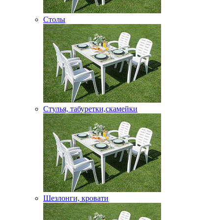
Столы
Стулья, табуретки,скамейки
Шезлонги, кровати