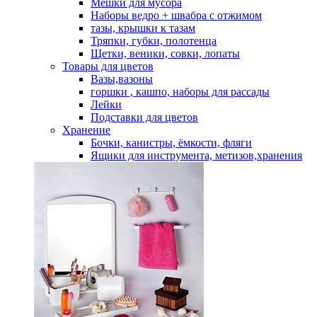
Мешки для мусора
Наборы ведро + швабра с отжимом
тазы, крышки к тазам
Тряпки, губки, полотенца
Щетки, веники, совки, лопаты
Товары для цветов
Вазы,вазоны
горшки , кашпо, наборы для рассады
Лейки
Подставки для цветов
Хранение
Бочки, канистры, ёмкости, фляги
Ящики для инструмента, метизов,хранения