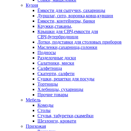
Кухня
Ёмкости для сыпучих, сахарницы
Дуршлаг, сито, воронка,ковш,кувшин
Ёмкости, контейнеры, банки
Кружки,стаканы,
Крышки для СВЧ,емкости для
СВЧ,бутербродници
Лотки, подставки для столовых приборов
Масленки,сахарница,солонки
Подносы
Разделочные доски
Салатники, миски
Салфетница
Скатерти, салфети
Сушки, решетки для посуды
Тортницы
Хлебницы, сухарницы
Прочие товары
Мебель
Комоды
Столы
Стулья, табуретки,скамейки
Шезлонги, кровати
Прихожая