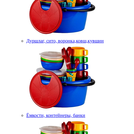
Дуршлаг, сито, воронка,ковш,кувшин
Ёмкости, контейнеры, банки