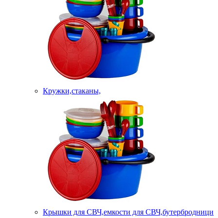
Кружки,стаканы,
Крышки для СВЧ,емкости для СВЧ,бутербродници