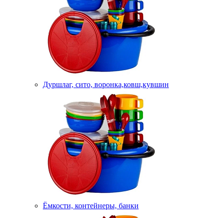
Дуршлаг, сито, воронка,ковш,кувшин
Ёмкости, контейнеры, банки