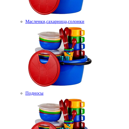
Масленки,сахарница,солонки
Подносы