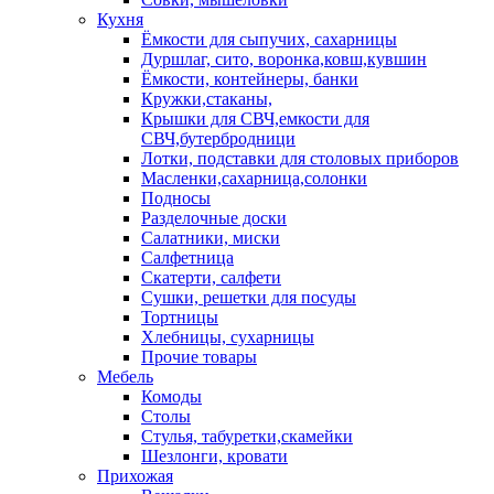
Кухня
Ёмкости для сыпучих, сахарницы
Дуршлаг, сито, воронка,ковш,кувшин
Ёмкости, контейнеры, банки
Кружки,стаканы,
Крышки для СВЧ,емкости для
СВЧ,бутербродници
Лотки, подставки для столовых приборов
Масленки,сахарница,солонки
Подносы
Разделочные доски
Салатники, миски
Салфетница
Скатерти, салфети
Сушки, решетки для посуды
Тортницы
Хлебницы, сухарницы
Прочие товары
Мебель
Комоды
Столы
Стулья, табуретки,скамейки
Шезлонги, кровати
Прихожая