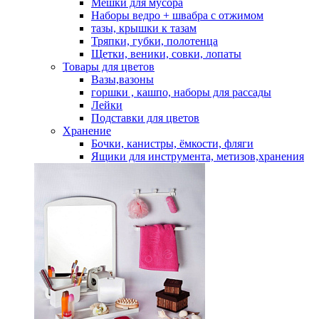
Мешки для мусора
Наборы ведро + швабра с отжимом
тазы, крышки к тазам
Тряпки, губки, полотенца
Щетки, веники, совки, лопаты
Товары для цветов
Вазы,вазоны
горшки , кашпо, наборы для рассады
Лейки
Подставки для цветов
Хранение
Бочки, канистры, ёмкости, фляги
Ящики для инструмента, метизов,хранения