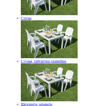
Столы
Стулья, табуретки,скамейки
Шезлонги, кровати