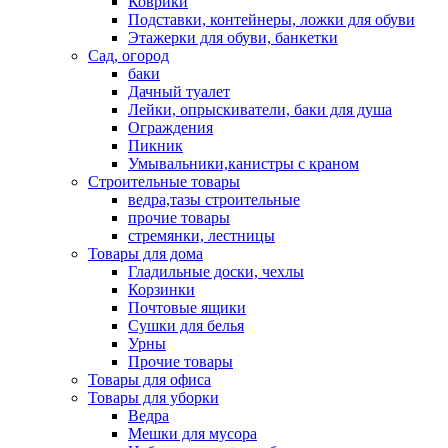
Коврики
Подставки, контейнеры, ложки для обуви
Этажерки для обуви, банкетки
Сад, огород
баки
Дачный туалет
Лейки, опрыскиватели, баки для душа
Ограждения
Пикник
Умывальники,канистры с краном
Строительные товары
ведра,тазы строительные
прочие товары
стремянки, лестницы
Товары для дома
Гладильные доски, чехлы
Корзинки
Почтовые ящики
Сушки для белья
Урны
Прочие товары
Товары для офиса
Товары для уборки
Ведра
Мешки для мусора