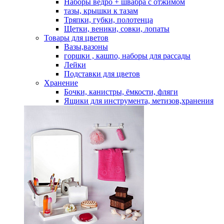
Наборы ведро + швабра с отжимом
тазы, крышки к тазам
Тряпки, губки, полотенца
Щетки, веники, совки, лопаты
Товары для цветов
Вазы,вазоны
горшки , кашпо, наборы для рассады
Лейки
Подставки для цветов
Хранение
Бочки, канистры, ёмкости, фляги
Ящики для инструмента, метизов,хранения