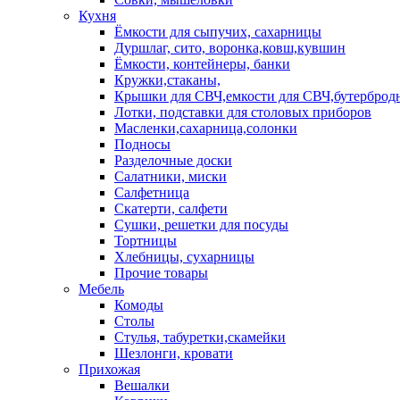
Кухня
Ёмкости для сыпучих, сахарницы
Дуршлаг, сито, воронка,ковш,кувшин
Ёмкости, контейнеры, банки
Кружки,стаканы,
Крышки для СВЧ,емкости для СВЧ,бутерброд
Лотки, подставки для столовых приборов
Масленки,сахарница,солонки
Подносы
Разделочные доски
Салатники, миски
Салфетница
Скатерти, салфети
Сушки, решетки для посуды
Тортницы
Хлебницы, сухарницы
Прочие товары
Мебель
Комоды
Столы
Стулья, табуретки,скамейки
Шезлонги, кровати
Прихожая
Вешалки