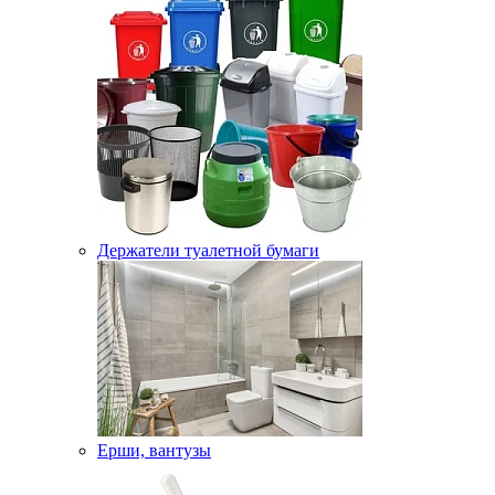
Держатели туалетной бумаги
Ерши, вантузы