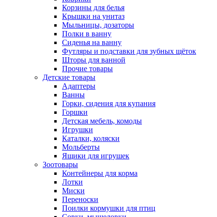
Корзины для белья
Крышки на унитаз
Мыльницы, дозаторы
Полки в ванну
Сиденья на ванну
Футляры и подставки для зубных щёток
Шторы для ванной
Прочие товары
Детские товары
Адаптеры
Ванны
Горки, сидения для купания
Горшки
Детская мебель, комоды
Игрушки
Каталки, коляски
Мольберты
Ящики для игрушек
Зоотовары
Контейнеры для корма
Лотки
Миски
Переноски
Поилки кормушки для птиц
Совки, мышеловки