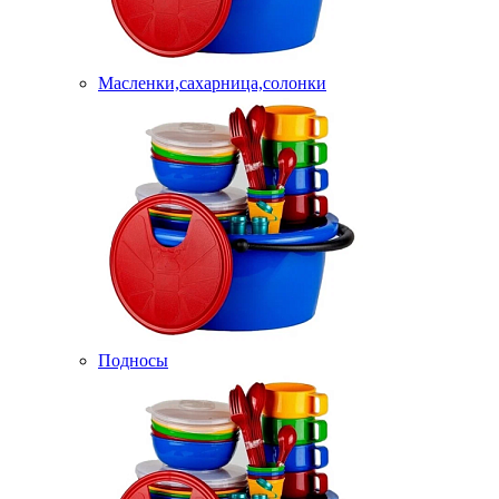
Масленки,сахарница,солонки
Подносы