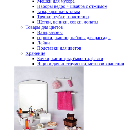
Мешки для мусора
Наборы ведро + швабра с отжимом
тазы, крышки к тазам
Тряпки, губки, полотенца
Щетки, веники, совки, лопаты
Товары для цветов
Вазы,вазоны
горшки , кашпо, наборы для рассады
Лейки
Подставки для цветов
Хранение
Бочки, канистры, ёмкости, фляги
Ящики для инструмента, метизов,хранения