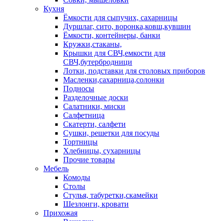
Кухня
Ёмкости для сыпучих, сахарницы
Дуршлаг, сито, воронка,ковш,кувшин
Ёмкости, контейнеры, банки
Кружки,стаканы,
Крышки для СВЧ,емкости для
СВЧ,бутербродници
Лотки, подставки для столовых приборов
Масленки,сахарница,солонки
Подносы
Разделочные доски
Салатники, миски
Салфетница
Скатерти, салфети
Сушки, решетки для посуды
Тортницы
Хлебницы, сухарницы
Прочие товары
Мебель
Комоды
Столы
Стулья, табуретки,скамейки
Шезлонги, кровати
Прихожая