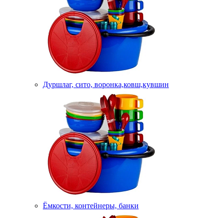
Дуршлаг, сито, воронка,ковш,кувшин
Ёмкости, контейнеры, банки