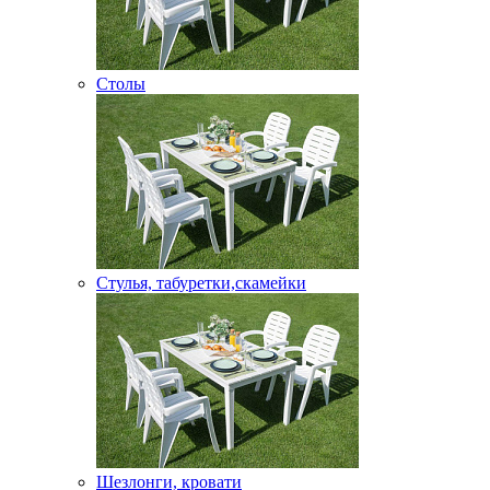
Столы
Стулья, табуретки,скамейки
Шезлонги, кровати