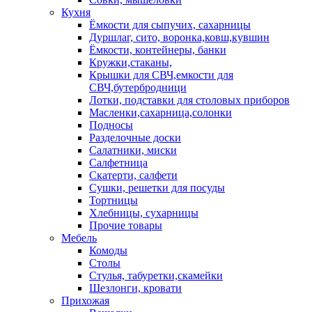
Кухня
Ёмкости для сыпучих, сахарницы
Дуршлаг, сито, воронка,ковш,кувшин
Ёмкости, контейнеры, банки
Кружки,стаканы,
Крышки для СВЧ,емкости для
СВЧ,бутербродници
Лотки, подставки для столовых приборов
Масленки,сахарница,солонки
Подносы
Разделочные доски
Салатники, миски
Салфетница
Скатерти, салфети
Сушки, решетки для посуды
Тортницы
Хлебницы, сухарницы
Прочие товары
Мебель
Комоды
Столы
Стулья, табуретки,скамейки
Шезлонги, кровати
Прихожая