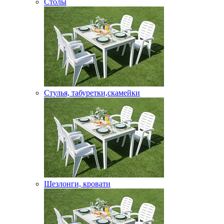
Столы
Стулья, табуретки,скамейки
Шезлонги, кровати