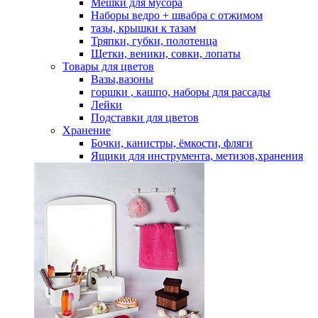
Мешки для мусора
Наборы ведро + швабра с отжимом
тазы, крышки к тазам
Тряпки, губки, полотенца
Щетки, веники, совки, лопаты
Товары для цветов
Вазы,вазоны
горшки , кашпо, наборы для рассады
Лейки
Подставки для цветов
Хранение
Бочки, канистры, ёмкости, фляги
Ящики для инструмента, метизов,хранения