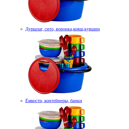
Дуршлаг, сито, воронка,ковш,кувшин
Ёмкости, контейнеры, банки