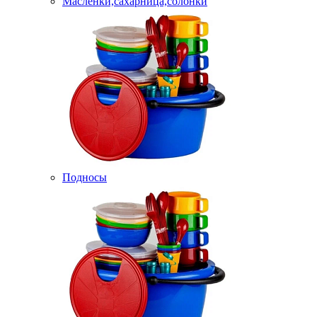
Масленки,сахарница,солонки
Подносы