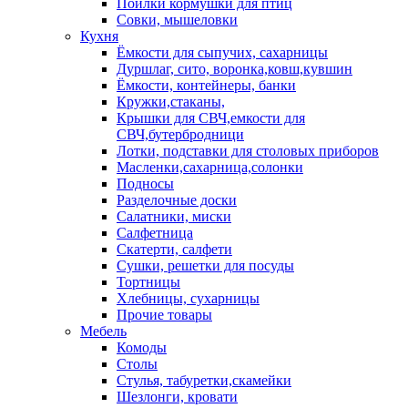
Поилки кормушки для птиц
Совки, мышеловки
Кухня
Ёмкости для сыпучих, сахарницы
Дуршлаг, сито, воронка,ковш,кувшин
Ёмкости, контейнеры, банки
Кружки,стаканы,
Крышки для СВЧ,емкости для
СВЧ,бутербродници
Лотки, подставки для столовых приборов
Масленки,сахарница,солонки
Подносы
Разделочные доски
Салатники, миски
Салфетница
Скатерти, салфети
Сушки, решетки для посуды
Тортницы
Хлебницы, сухарницы
Прочие товары
Мебель
Комоды
Столы
Стулья, табуретки,скамейки
Шезлонги, кровати