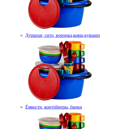
Дуршлаг, сито, воронка,ковш,кувшин
Ёмкости, контейнеры, банки