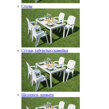
Столы
Стулья, табуретки,скамейки
Шезлонги, кровати