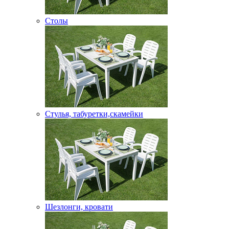
Столы
Стулья, табуретки,скамейки
Шезлонги, кровати