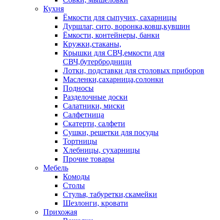
Кухня
Ёмкости для сыпучих, сахарницы
Дуршлаг, сито, воронка,ковш,кувшин
Ёмкости, контейнеры, банки
Кружки,стаканы,
Крышки для СВЧ,емкости для
СВЧ,бутербродници
Лотки, подставки для столовых приборов
Масленки,сахарница,солонки
Подносы
Разделочные доски
Салатники, миски
Салфетница
Скатерти, салфети
Сушки, решетки для посуды
Тортницы
Хлебницы, сухарницы
Прочие товары
Мебель
Комоды
Столы
Стулья, табуретки,скамейки
Шезлонги, кровати
Прихожая