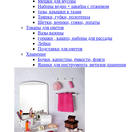
Мешки для мусора
Наборы ведро + швабра с отжимом
тазы, крышки к тазам
Тряпки, губки, полотенца
Щетки, веники, совки, лопаты
Товары для цветов
Вазы,вазоны
горшки , кашпо, наборы для рассады
Лейки
Подставки для цветов
Хранение
Бочки, канистры, ёмкости, фляги
Ящики для инструмента, метизов,хранения