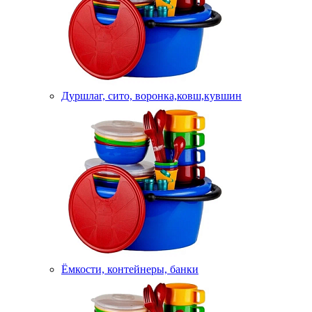
Дуршлаг, сито, воронка,ковш,кувшин
Ёмкости, контейнеры, банки