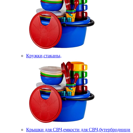
Кружки,стаканы,
Крышки для СВЧ,емкости для СВЧ,бутербродници