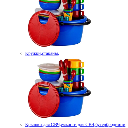
Кружки,стаканы,
Крышки для СВЧ,емкости для СВЧ,бутербродници