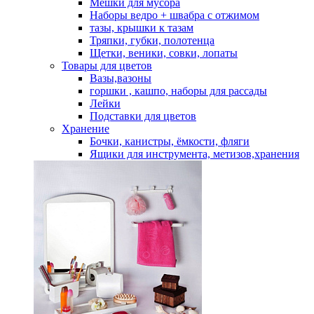
Мешки для мусора
Наборы ведро + швабра с отжимом
тазы, крышки к тазам
Тряпки, губки, полотенца
Щетки, веники, совки, лопаты
Товары для цветов
Вазы,вазоны
горшки , кашпо, наборы для рассады
Лейки
Подставки для цветов
Хранение
Бочки, канистры, ёмкости, фляги
Ящики для инструмента, метизов,хранения