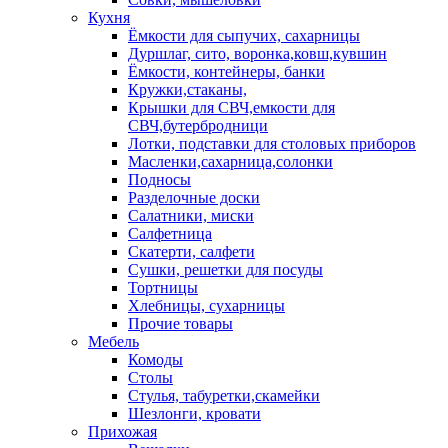
Кухня
Ёмкости для сыпучих, сахарницы
Дуршлаг, сито, воронка,ковш,кувшин
Ёмкости, контейнеры, банки
Кружки,стаканы,
Крышки для СВЧ,емкости для
СВЧ,бутербродници
Лотки, подставки для столовых приборов
Масленки,сахарница,солонки
Подносы
Разделочные доски
Салатники, миски
Салфетница
Скатерти, салфети
Сушки, решетки для посуды
Тортницы
Хлебницы, сухарницы
Прочие товары
Мебель
Комоды
Столы
Стулья, табуретки,скамейки
Шезлонги, кровати
Прихожая