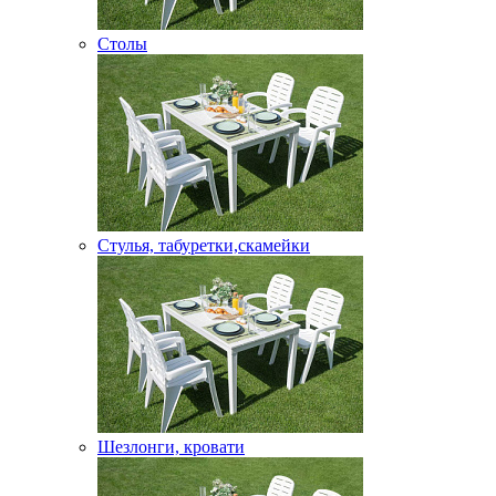
Столы
Стулья, табуретки,скамейки
Шезлонги, кровати