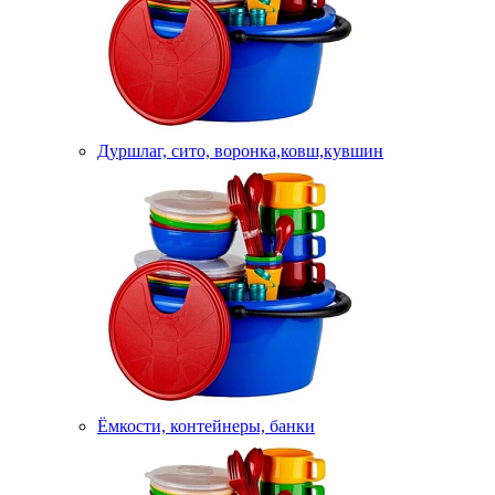
Дуршлаг, сито, воронка,ковш,кувшин
Ёмкости, контейнеры, банки