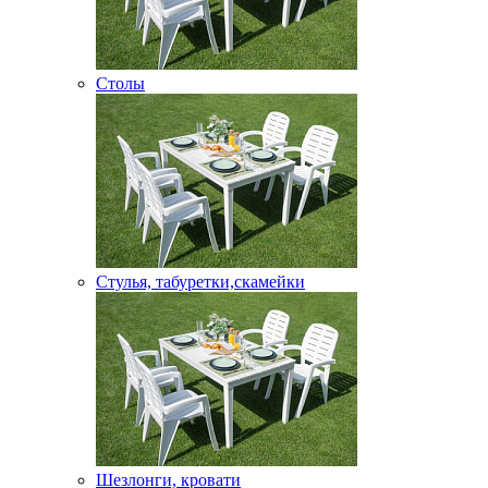
Столы
Стулья, табуретки,скамейки
Шезлонги, кровати