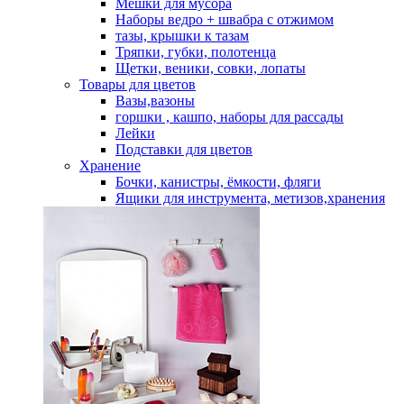
Мешки для мусора
Наборы ведро + швабра с отжимом
тазы, крышки к тазам
Тряпки, губки, полотенца
Щетки, веники, совки, лопаты
Товары для цветов
Вазы,вазоны
горшки , кашпо, наборы для рассады
Лейки
Подставки для цветов
Хранение
Бочки, канистры, ёмкости, фляги
Ящики для инструмента, метизов,хранения