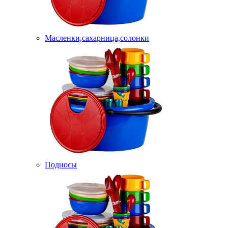
Масленки,сахарница,солонки
Подносы