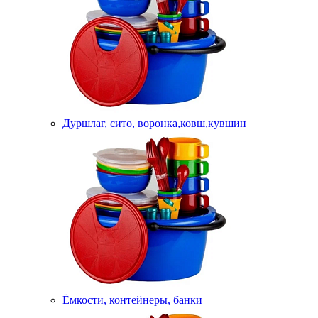
Дуршлаг, сито, воронка,ковш,кувшин
Ёмкости, контейнеры, банки