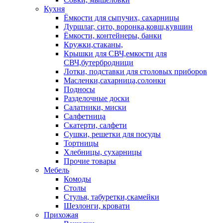
Кухня
Ёмкости для сыпучих, сахарницы
Дуршлаг, сито, воронка,ковш,кувшин
Ёмкости, контейнеры, банки
Кружки,стаканы,
Крышки для СВЧ,емкости для
СВЧ,бутербродници
Лотки, подставки для столовых приборов
Масленки,сахарница,солонки
Подносы
Разделочные доски
Салатники, миски
Салфетница
Скатерти, салфети
Сушки, решетки для посуды
Тортницы
Хлебницы, сухарницы
Прочие товары
Мебель
Комоды
Столы
Стулья, табуретки,скамейки
Шезлонги, кровати
Прихожая