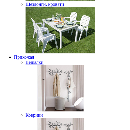
Шезлонги, кровати
Прихожая
Вешалки
Коврики