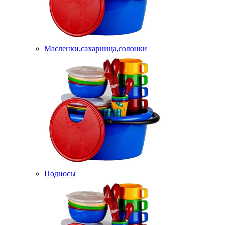
Масленки,сахарница,солонки
Подносы