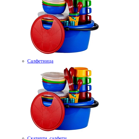
Салфетница
Скатерти, салфети