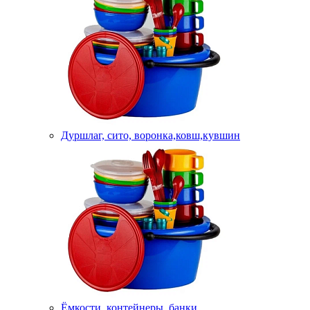
Дуршлаг, сито, воронка,ковш,кувшин
Ёмкости, контейнеры, банки