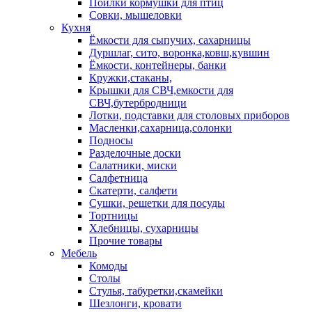
Поилки кормушки для птиц
Совки, мышеловки
Кухня
Ёмкости для сыпучих, сахарницы
Дуршлаг, сито, воронка,ковш,кувшин
Ёмкости, контейнеры, банки
Кружки,стаканы,
Крышки для СВЧ,емкости для
СВЧ,бутербродници
Лотки, подставки для столовых приборов
Масленки,сахарница,солонки
Подносы
Разделочные доски
Салатники, миски
Салфетница
Скатерти, салфети
Сушки, решетки для посуды
Тортницы
Хлебницы, сухарницы
Прочие товары
Мебель
Комоды
Столы
Стулья, табуретки,скамейки
Шезлонги, кровати