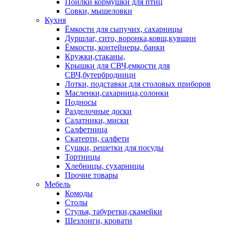
Поилки кормушки для птиц
Совки, мышеловки
Кухня
Ёмкости для сыпучих, сахарницы
Дуршлаг, сито, воронка,ковш,кувшин
Ёмкости, контейнеры, банки
Кружки,стаканы,
Крышки для СВЧ,емкости для
СВЧ,бутербродници
Лотки, подставки для столовых приборов
Масленки,сахарница,солонки
Подносы
Разделочные доски
Салатники, миски
Салфетница
Скатерти, салфети
Сушки, решетки для посуды
Тортницы
Хлебницы, сухарницы
Прочие товары
Мебель
Комоды
Столы
Стулья, табуретки,скамейки
Шезлонги, кровати