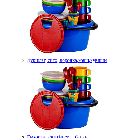
Дуршлаг, сито, воронка,ковш,кувшин
Ёмкости, контейнеры, банки