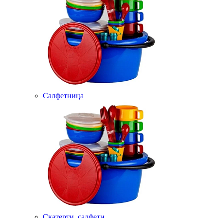
Салфетница
Скатерти, салфети