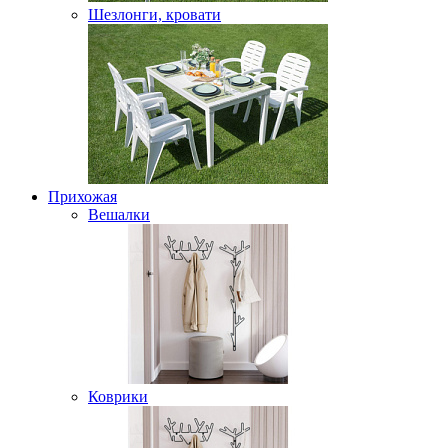
Шезлонги, кровати
Прихожая
Вешалки
Коврики