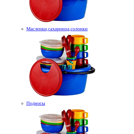
Масленки,сахарница,солонки
Подносы